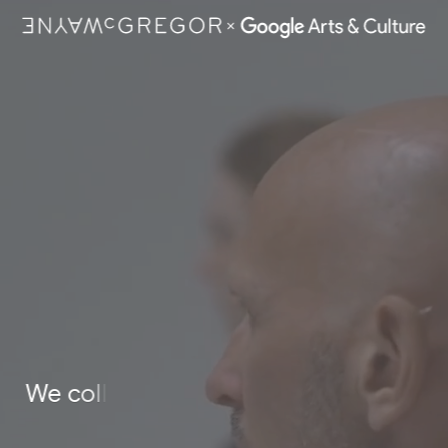
W
e
c
o
l
l
a
b
o
r
a